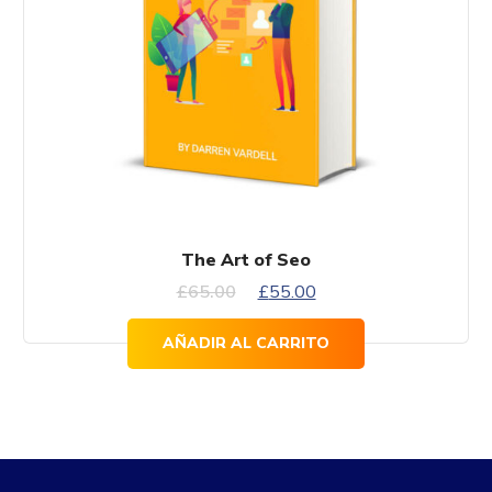
The Art of Seo
El
El
£
65.00
£
55.00
precio
precio
AÑADIR AL CARRITO
original
actual
era:
es:
£65.00.
£55.00.