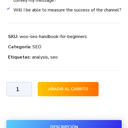
convey my message?
Will I be able to measure the success of the channel?
SKU:
woo-seo-handbook-for-beginners
Categoría:
SEO
Etiquetas:
analysis
,
seo
Seo
AÑADIR AL CARRITO
HandBook
For
Beginners
cantidad
DESCRIPCIÓN