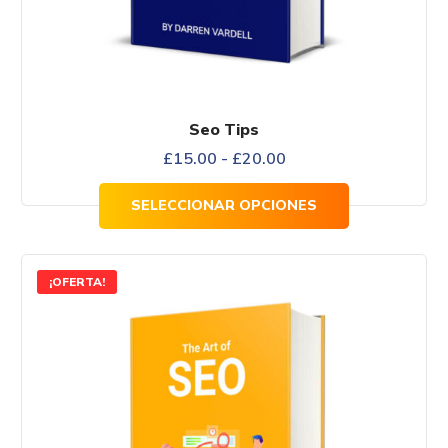
de
producto
Seo Tips
Rango
£
15.00
-
£
20.00
de
SELECCIONAR OPCIONES
precios:
desde
¡OFERTA!
£15.00
hasta
£20.00