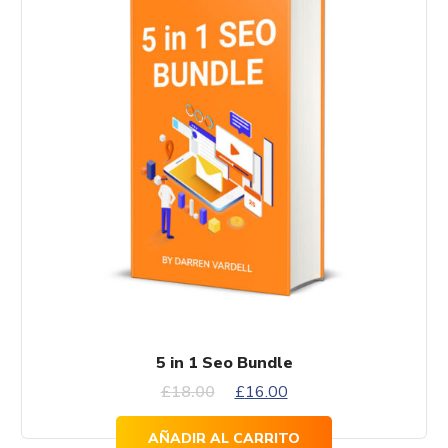
5 in 1 Seo Bundle
El
El
£
18.00
£
16.00
precio
precio
AÑADIR AL CARRITO