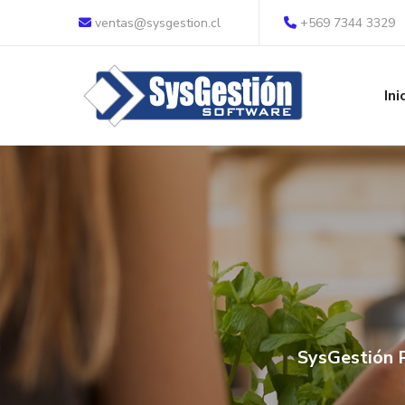
ventas@sysgestion.cl
+569 7344 3329
Ini
SysGestión P