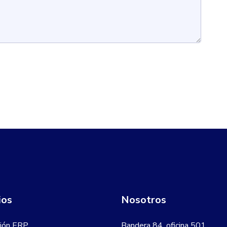
ios
Nosotros
ión ERP
Bandera 84, oficina 501