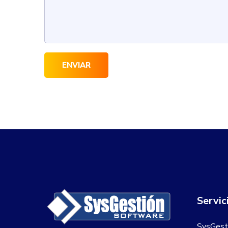
Servic
SysGest