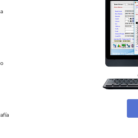
la
io
afía