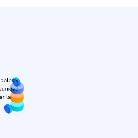
ables y
rtunidad
ar la