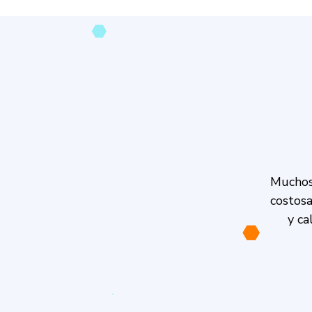
Muchos
costosa
y ca